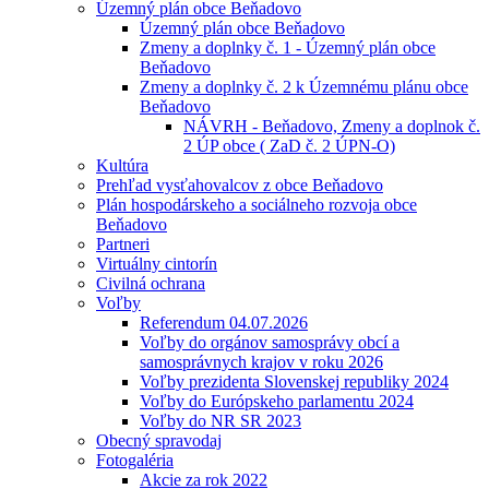
Územný plán obce Beňadovo
Územný plán obce Beňadovo
Zmeny a doplnky č. 1 - Územný plán obce
Beňadovo
Zmeny a doplnky č. 2 k Územnému plánu obce
Beňadovo
NÁVRH - Beňadovo, Zmeny a doplnok č.
2 ÚP obce ( ZaD č. 2 ÚPN-O)
Kultúra
Prehľad vysťahovalcov z obce Beňadovo
Plán hospodárskeho a sociálneho rozvoja obce
Beňadovo
Partneri
Virtuálny cintorín
Civilná ochrana
Voľby
Referendum 04.07.2026
Voľby do orgánov samosprávy obcí a
samosprávnych krajov v roku 2026
Voľby prezidenta Slovenskej republiky 2024
Voľby do Európskeho parlamentu 2024
Voľby do NR SR 2023
Obecný spravodaj
Fotogaléria
Akcie za rok 2022