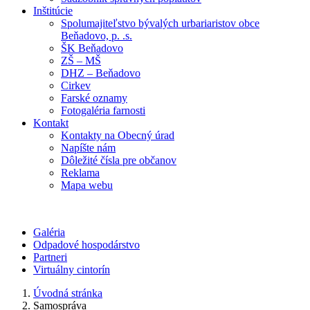
Inštitúcie
Spolumajiteľstvo bývalých urbariaristov obce
Beňadovo, p. .s.
ŠK Beňadovo
ZŠ – MŠ
DHZ – Beňadovo
Cirkev
Farské oznamy
Fotogaléria farnosti
Kontakt
Kontakty na Obecný úrad
Napíšte nám
Dôležité čísla pre občanov
Reklama
Mapa webu
Galéria
Odpadové hospodárstvo
Partneri
Virtuálny cintorín
Úvodná stránka
Samospráva