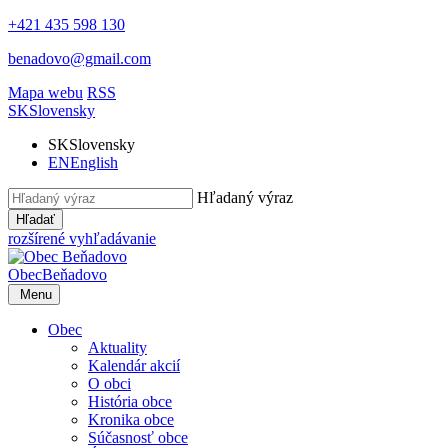
+421 435 598 130
benadovo@gmail.com
Mapa webu
RSS
SK
Slovensky
SK
Slovensky
EN
English
Hľadaný výraz
Hľadať
rozšírené vyhľadávanie
Obec
Beňadovo
Menu
Obec
Aktuality
Kalendár akcií
O obci
História obce
Kronika obce
Súčasnosť obce