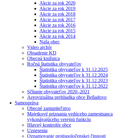
Akcie za rok 2020
Akcie za rok 2019
Akcie za rok 2018
Akcie za rok 2017
Akcie za rok 2016
Akcie za rok 2015
Akcie za rok 2014
Naša obec
Video archív
Obsadenie KD
Obecná knižnica
Ročná štatistika obyvateľov
Štatistika obyvateľov k 31.12.2025
Štatistika obyvateľov k 31.12.2024
Štatistika obyvateľov k 31.12.2023
Štatistika obyvateľov k 31.12.2022
Sčítanie obyvateľov 2020–2021
Aerovizuálna prehliadka obce Beňadovo
Samospráva
Obecné zastupiteľstvo
Majetkové priznania vedúceho zamestnanca
vykonávajúceho verejnú funkciu
Hlavný kontrolór obce
Uznesenia
Oznamovanie protispoločenskej činnosti