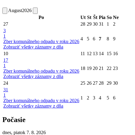
August
2026
Po
Ut
St
Št
Pia
So
Ne
27
28
29
30
31
1
2
3
1
4
5
6
7
8
9
Zber komunálneho odpadu v roku 2026
Zobraziť všetky záznamy z dňa
10
11
12
13
14
15
16
17
1
18
19
20
21
22
23
Zber komunálneho odpadu v roku 2026
Zobraziť všetky záznamy z dňa
24
25
26
27
28
29
30
31
1
1
2
3
4
5
6
Zber komunálneho odpadu v roku 2026
Zobraziť všetky záznamy z dňa
Počasie
dnes, piatok 7. 8. 2026