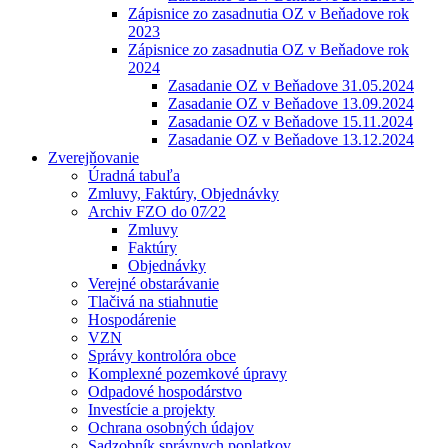
Zápisnice zo zasadnutia OZ v Beňadove rok
2023
Zápisnice zo zasadnutia OZ v Beňadove rok
2024
Zasadanie OZ v Beňadove 31.05.2024
Zasadanie OZ v Beňadove 13.09.2024
Zasadanie OZ v Beňadove 15.11.2024
Zasadanie OZ v Beňadove 13.12.2024
Zverejňovanie
Úradná tabuľa
Zmluvy, Faktúry, Objednávky
Archiv FZO do 07⁄22
Zmluvy
Faktúry
Objednávky
Verejné obstarávanie
Tlačivá na stiahnutie
Hospodárenie
VZN
Správy kontrolóra obce
Komplexné pozemkové úpravy
Odpadové hospodárstvo
Investície a projekty
Ochrana osobných údajov
Sadzobník správnych poplatkov