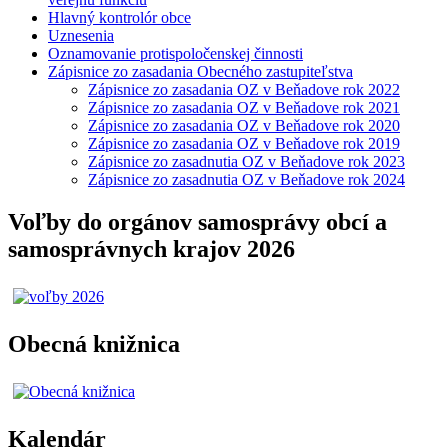
Hlavný kontrolór obce
Uznesenia
Oznamovanie protispoločenskej činnosti
Zápisnice zo zasadania Obecného zastupiteľstva
Zápisnice zo zasadania OZ v Beňadove rok 2022
Zápisnice zo zasadania OZ v Beňadove rok 2021
Zápisnice zo zasadania OZ v Beňadove rok 2020
Zápisnice zo zasadania OZ v Beňadove rok 2019
Zápisnice zo zasadnutia OZ v Beňadove rok 2023
Zápisnice zo zasadnutia OZ v Beňadove rok 2024
Voľby do orgánov samosprávy obcí a
samosprávnych krajov 2026
Obecná knižnica
Kalendár