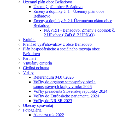
Územný plán obce Beňadovo
Územný plán obce Beňadovo
Zmeny a doplnky č. 1 - Územný plán obce
Beňadovo
Zmeny a doplnky č. 2 k Územnému plánu obce
Beňadovo
NÁVRH - Beňadovo, Zmeny a doplnok č.
2 ÚP obce ( ZaD č. 2 ÚPN-O)
Kultúra
Prehľad vysťahovalcov z obce Beňadovo
Plán hospodárskeho a sociálneho rozvoja obce
Beňadovo
Partneri
Virtuálny cintorín
Civilná ochrana
Voľby
Referendum 04.07.2026
Voľby do orgánov samosprávy obcí a
samosprávnych krajov v roku 2026
Voľby prezidenta Slovenskej republiky 2024
Voľby do Európskeho parlamentu 2024
Voľby do NR SR 2023
Obecný spravodaj
Fotogaléria
Akcie za rok 2022