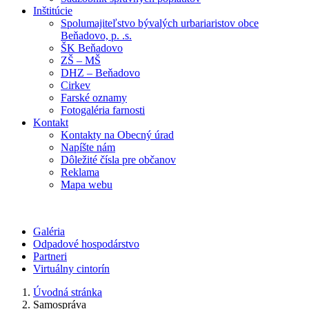
Inštitúcie
Spolumajiteľstvo bývalých urbariaristov obce
Beňadovo, p. .s.
ŠK Beňadovo
ZŠ – MŠ
DHZ – Beňadovo
Cirkev
Farské oznamy
Fotogaléria farnosti
Kontakt
Kontakty na Obecný úrad
Napíšte nám
Dôležité čísla pre občanov
Reklama
Mapa webu
Galéria
Odpadové hospodárstvo
Partneri
Virtuálny cintorín
Úvodná stránka
Samospráva