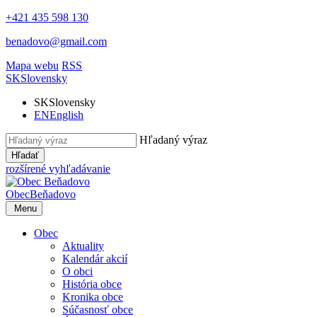
+421 435 598 130
benadovo@gmail.com
Mapa webu
RSS
SK
Slovensky
SK
Slovensky
EN
English
Hľadaný výraz
Hľadať
rozšírené vyhľadávanie
Obec
Beňadovo
Menu
Obec
Aktuality
Kalendár akcií
O obci
História obce
Kronika obce
Súčasnosť obce