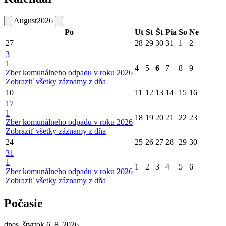
August
2026
Po
Ut
St
Št
Pia
So
Ne
27
28
29
30
31
1
2
3
1
4
5
6
7
8
9
Zber komunálneho odpadu v roku 2026
Zobraziť všetky záznamy z dňa
10
11
12
13
14
15
16
17
1
18
19
20
21
22
23
Zber komunálneho odpadu v roku 2026
Zobraziť všetky záznamy z dňa
24
25
26
27
28
29
30
31
1
1
2
3
4
5
6
Zber komunálneho odpadu v roku 2026
Zobraziť všetky záznamy z dňa
Počasie
dnes, štvrtok 6. 8. 2026