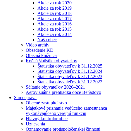
Akcie za rok 2020
Akcie za rok 2019
Akcie za rok 2018
Akcie za rok 2017
Akcie za rok 2016
Akcie za rok 2015
Akcie za rok 2014
Naša obec
Video archív
Obsadenie KD
Obecná knižnica
Ročná štatistika obyvateľov
Štatistika obyvateľov k 31.12.2025
Štatistika obyvateľov k 31.12.2024
Štatistika obyvateľov k 31.12.2023
Štatistika obyvateľov k 31.12.2022
Sčítanie obyvateľov 2020–2021
Aerovizuálna prehliadka obce Beňadovo
Samospráva
Obecné zastupiteľstvo
Majetkové priznania vedúceho zamestnanca
vykonávajúceho verejnú funkciu
Hlavný kontrolór obce
Uznesenia
Oznamovanie protispoločenskej činnosti