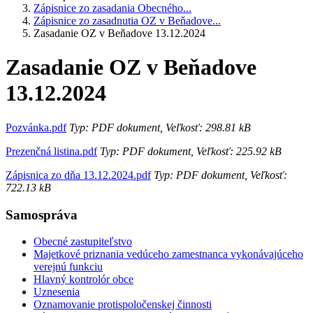
Zápisnice zo zasadania Obecného...
Zápisnice zo zasadnutia OZ v Beňadove...
Zasadanie OZ v Beňadove 13.12.2024
Zasadanie OZ v Beňadove
13.12.2024
Pozvánka.pdf
Typ: PDF dokument, Veľkosť: 298.81 kB
Prezenčná listina.pdf
Typ: PDF dokument, Veľkosť: 225.92 kB
Zápisnica zo dňa 13.12.2024.pdf
Typ: PDF dokument, Veľkosť:
722.13 kB
Samospráva
Obecné zastupiteľstvo
Majetkové priznania vedúceho zamestnanca vykonávajúceho
verejnú funkciu
Hlavný kontrolór obce
Uznesenia
Oznamovanie protispoločenskej činnosti