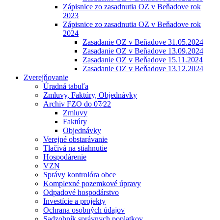
Zápisnice zo zasadnutia OZ v Beňadove rok
2023
Zápisnice zo zasadnutia OZ v Beňadove rok
2024
Zasadanie OZ v Beňadove 31.05.2024
Zasadanie OZ v Beňadove 13.09.2024
Zasadanie OZ v Beňadove 15.11.2024
Zasadanie OZ v Beňadove 13.12.2024
Zverejňovanie
Úradná tabuľa
Zmluvy, Faktúry, Objednávky
Archiv FZO do 07⁄22
Zmluvy
Faktúry
Objednávky
Verejné obstarávanie
Tlačivá na stiahnutie
Hospodárenie
VZN
Správy kontrolóra obce
Komplexné pozemkové úpravy
Odpadové hospodárstvo
Investície a projekty
Ochrana osobných údajov
Sadzobník správnych poplatkov