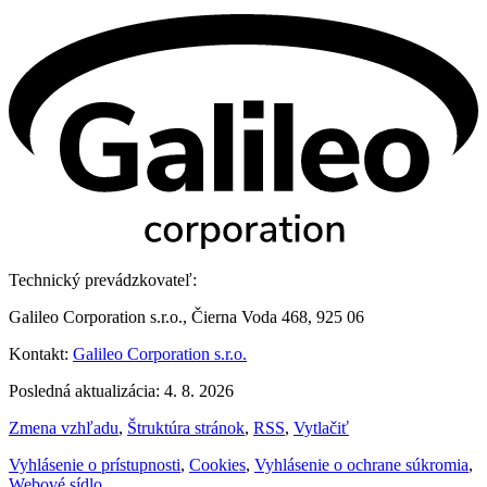
Technický prevádzkovateľ:
Galileo Corporation s.r.o., Čierna Voda 468, 925 06
Kontakt:
Galileo Corporation s.r.o.
Posledná aktualizácia: 4. 8. 2026
Zmena vzhľadu
,
Štruktúra stránok
,
RSS
,
Vytlačiť
Vyhlásenie o prístupnosti
,
Cookies
,
Vyhlásenie o ochrane súkromia
,
Webové sídlo