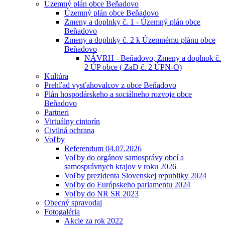
Územný plán obce Beňadovo
Územný plán obce Beňadovo
Zmeny a doplnky č. 1 - Územný plán obce
Beňadovo
Zmeny a doplnky č. 2 k Územnému plánu obce
Beňadovo
NÁVRH - Beňadovo, Zmeny a doplnok č.
2 ÚP obce ( ZaD č. 2 ÚPN-O)
Kultúra
Prehľad vysťahovalcov z obce Beňadovo
Plán hospodárskeho a sociálneho rozvoja obce
Beňadovo
Partneri
Virtuálny cintorín
Civilná ochrana
Voľby
Referendum 04.07.2026
Voľby do orgánov samosprávy obcí a
samosprávnych krajov v roku 2026
Voľby prezidenta Slovenskej republiky 2024
Voľby do Európskeho parlamentu 2024
Voľby do NR SR 2023
Obecný spravodaj
Fotogaléria
Akcie za rok 2022