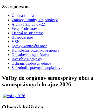
Zverejňovanie
Úradná tabuľa
Zmluvy, Faktúry, Objednávky
Archiv FZO do 07⁄22
Verejné obstarávanie
Tlačivá na stiahnutie
Hospodárenie
VZN
Správy kontrolóra obce
Komplexné pozemkové úpravy
Odpadové hospodárstvo
Investície a projekty
Ochrana osobných údajov
Sadzobník správnych poplatkov
Voľby do orgánov samosprávy obcí a
samosprávnych krajov 2026
Obecná knižnica