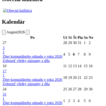
Kalendár
August
2026
Po
Ut
St
Št
Pia
So
Ne
27
28
29
30
31
1
2
3
1
4
5
6
7
8
9
Zber komunálneho odpadu v roku 2026
Zobraziť všetky záznamy z dňa
10
11
12
13
14
15
16
17
1
18
19
20
21
22
23
Zber komunálneho odpadu v roku 2026
Zobraziť všetky záznamy z dňa
24
25
26
27
28
29
30
31
1
1
2
3
4
5
6
Zber komunálneho odpadu v roku 2026