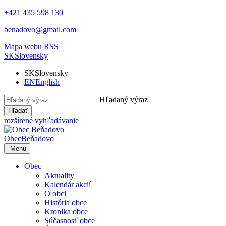
+421 435 598 130
benadovo@gmail.com
Mapa webu
RSS
SK
Slovensky
SK
Slovensky
EN
English
Hľadaný výraz
Hľadať
rozšírené vyhľadávanie
Obec
Beňadovo
Menu
Obec
Aktuality
Kalendár akcií
O obci
História obce
Kronika obce
Súčasnosť obce