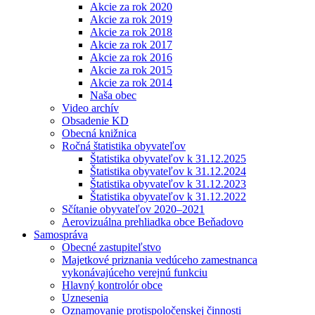
Akcie za rok 2020
Akcie za rok 2019
Akcie za rok 2018
Akcie za rok 2017
Akcie za rok 2016
Akcie za rok 2015
Akcie za rok 2014
Naša obec
Video archív
Obsadenie KD
Obecná knižnica
Ročná štatistika obyvateľov
Štatistika obyvateľov k 31.12.2025
Štatistika obyvateľov k 31.12.2024
Štatistika obyvateľov k 31.12.2023
Štatistika obyvateľov k 31.12.2022
Sčítanie obyvateľov 2020–2021
Aerovizuálna prehliadka obce Beňadovo
Samospráva
Obecné zastupiteľstvo
Majetkové priznania vedúceho zamestnanca
vykonávajúceho verejnú funkciu
Hlavný kontrolór obce
Uznesenia
Oznamovanie protispoločenskej činnosti