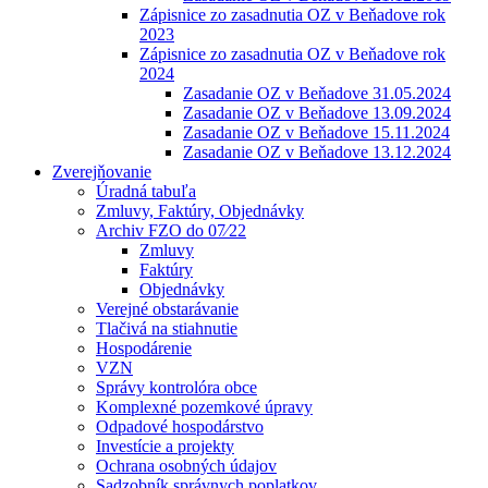
Zápisnice zo zasadnutia OZ v Beňadove rok
2023
Zápisnice zo zasadnutia OZ v Beňadove rok
2024
Zasadanie OZ v Beňadove 31.05.2024
Zasadanie OZ v Beňadove 13.09.2024
Zasadanie OZ v Beňadove 15.11.2024
Zasadanie OZ v Beňadove 13.12.2024
Zverejňovanie
Úradná tabuľa
Zmluvy, Faktúry, Objednávky
Archiv FZO do 07⁄22
Zmluvy
Faktúry
Objednávky
Verejné obstarávanie
Tlačivá na stiahnutie
Hospodárenie
VZN
Správy kontrolóra obce
Komplexné pozemkové úpravy
Odpadové hospodárstvo
Investície a projekty
Ochrana osobných údajov
Sadzobník správnych poplatkov