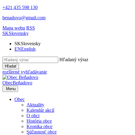
+421 435 598 130
benadovo@gmail.com
Mapa webu
RSS
SK
Slovensky
SK
Slovensky
EN
English
Hľadaný výraz
Hľadať
rozšírené vyhľadávanie
Obec
Beňadovo
Menu
Obec
Aktuality
Kalendár akcií
O obci
História obce
Kronika obce
Súčasnosť obce