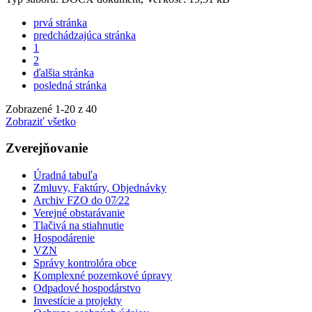
prvá stránka
predchádzajúca stránka
1
2
ďalšia stránka
posledná stránka
Zobrazené
1
-
20
z 40
Zobraziť všetko
Zverejňovanie
Úradná tabuľa
Zmluvy, Faktúry, Objednávky
Archiv FZO do 07⁄22
Verejné obstarávanie
Tlačivá na stiahnutie
Hospodárenie
VZN
Správy kontrolóra obce
Komplexné pozemkové úpravy
Odpadové hospodárstvo
Investície a projekty