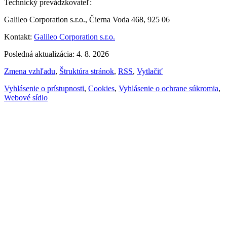
Technický prevádzkovateľ:
Galileo Corporation s.r.o., Čierna Voda 468, 925 06
Kontakt:
Galileo Corporation s.r.o.
Posledná aktualizácia: 4. 8. 2026
Zmena vzhľadu
,
Štruktúra stránok
,
RSS
,
Vytlačiť
Vyhlásenie o prístupnosti
,
Cookies
,
Vyhlásenie o ochrane súkromia
,
Webové sídlo