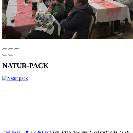
NATUR-PACK
certifikat__00314391.pdf
Typ: PDF dokument, Veľkosť: 484.23 kB