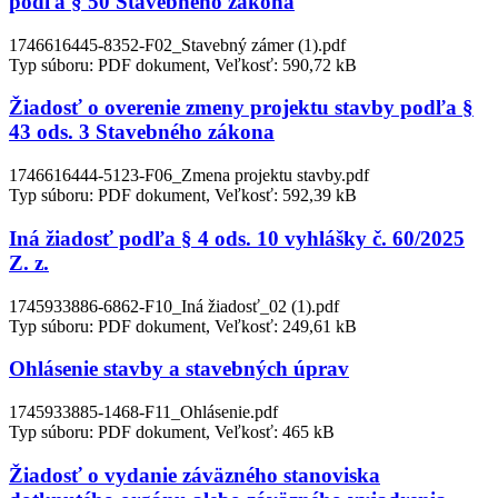
podľa § 50 Stavebného zákona
1746616445-8352-F02_Stavebný zámer (1).pdf
Typ súboru: PDF dokument, Veľkosť: 590,72 kB
Žiadosť o overenie zmeny projektu stavby podľa §
43 ods. 3 Stavebného zákona
1746616444-5123-F06_Zmena projektu stavby.pdf
Typ súboru: PDF dokument, Veľkosť: 592,39 kB
Iná žiadosť podľa § 4 ods. 10 vyhlášky č. 60/2025
Z. z.
1745933886-6862-F10_Iná žiadosť_02 (1).pdf
Typ súboru: PDF dokument, Veľkosť: 249,61 kB
Ohlásenie stavby a stavebných úprav
1745933885-1468-F11_Ohlásenie.pdf
Typ súboru: PDF dokument, Veľkosť: 465 kB
Žiadosť o vydanie záväzného stanoviska