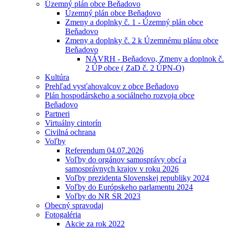
Územný plán obce Beňadovo
Územný plán obce Beňadovo
Zmeny a doplnky č. 1 - Územný plán obce
Beňadovo
Zmeny a doplnky č. 2 k Územnému plánu obce
Beňadovo
NÁVRH - Beňadovo, Zmeny a doplnok č.
2 ÚP obce ( ZaD č. 2 ÚPN-O)
Kultúra
Prehľad vysťahovalcov z obce Beňadovo
Plán hospodárskeho a sociálneho rozvoja obce
Beňadovo
Partneri
Virtuálny cintorín
Civilná ochrana
Voľby
Referendum 04.07.2026
Voľby do orgánov samosprávy obcí a
samosprávnych krajov v roku 2026
Voľby prezidenta Slovenskej republiky 2024
Voľby do Európskeho parlamentu 2024
Voľby do NR SR 2023
Obecný spravodaj
Fotogaléria
Akcie za rok 2022