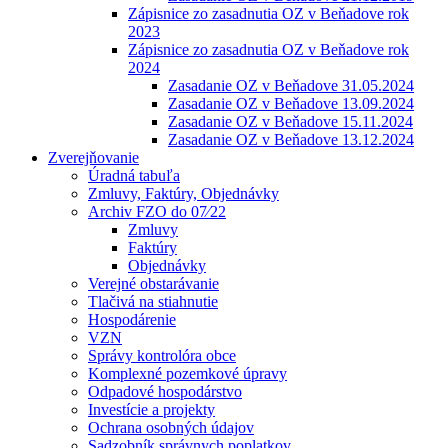
Zápisnice zo zasadnutia OZ v Beňadove rok
2023
Zápisnice zo zasadnutia OZ v Beňadove rok
2024
Zasadanie OZ v Beňadove 31.05.2024
Zasadanie OZ v Beňadove 13.09.2024
Zasadanie OZ v Beňadove 15.11.2024
Zasadanie OZ v Beňadove 13.12.2024
Zverejňovanie
Úradná tabuľa
Zmluvy, Faktúry, Objednávky
Archiv FZO do 07⁄22
Zmluvy
Faktúry
Objednávky
Verejné obstarávanie
Tlačivá na stiahnutie
Hospodárenie
VZN
Správy kontrolóra obce
Komplexné pozemkové úpravy
Odpadové hospodárstvo
Investície a projekty
Ochrana osobných údajov
Sadzobník správnych poplatkov