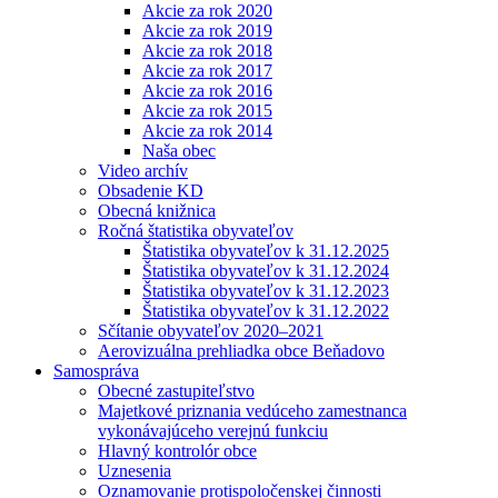
Akcie za rok 2020
Akcie za rok 2019
Akcie za rok 2018
Akcie za rok 2017
Akcie za rok 2016
Akcie za rok 2015
Akcie za rok 2014
Naša obec
Video archív
Obsadenie KD
Obecná knižnica
Ročná štatistika obyvateľov
Štatistika obyvateľov k 31.12.2025
Štatistika obyvateľov k 31.12.2024
Štatistika obyvateľov k 31.12.2023
Štatistika obyvateľov k 31.12.2022
Sčítanie obyvateľov 2020–2021
Aerovizuálna prehliadka obce Beňadovo
Samospráva
Obecné zastupiteľstvo
Majetkové priznania vedúceho zamestnanca
vykonávajúceho verejnú funkciu
Hlavný kontrolór obce
Uznesenia
Oznamovanie protispoločenskej činnosti