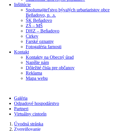
Inštitúcie
Spolumajiteľstvo bývalých urbariaristov obce
Beňadovo, p. .s.
ŠK Beňadovo
ZŠ – MŠ
DHZ – Beňadovo
Cirkev
Farské oznamy
Fotogaléria farnosti
Kontakt
Kontakty na Obecný úrad
Napíšte nám
Dôležité čísla pre občanov
Reklama
Mapa webu
Galéria
Odpadové hospodárstvo
Partneri
Virtuálny cintorín
Úvodná stránka
Zverejňovanie