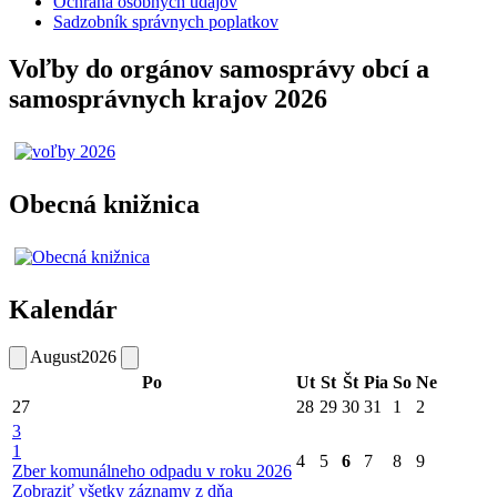
Ochrana osobných údajov
Sadzobník správnych poplatkov
Voľby do orgánov samosprávy obcí a
samosprávnych krajov 2026
Obecná knižnica
Kalendár
August
2026
Po
Ut
St
Št
Pia
So
Ne
27
28
29
30
31
1
2
3
1
4
5
6
7
8
9
Zber komunálneho odpadu v roku 2026
Zobraziť všetky záznamy z dňa