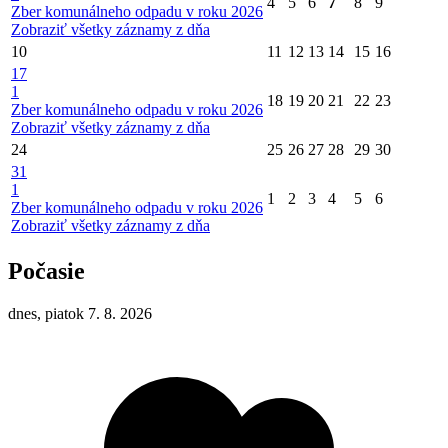
4
5
6
7
8
9
Zber komunálneho odpadu v roku 2026
Zobraziť všetky záznamy z dňa
10
11
12
13
14
15
16
17
1
18
19
20
21
22
23
Zber komunálneho odpadu v roku 2026
Zobraziť všetky záznamy z dňa
24
25
26
27
28
29
30
31
1
1
2
3
4
5
6
Zber komunálneho odpadu v roku 2026
Zobraziť všetky záznamy z dňa
Počasie
dnes, piatok 7. 8. 2026