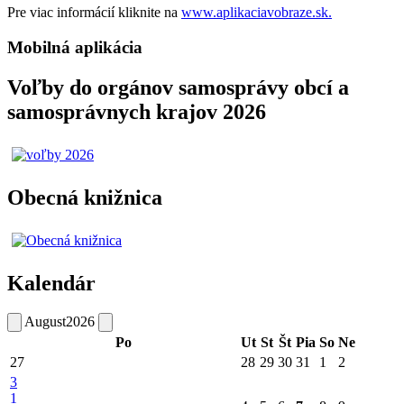
Pre viac informácií kliknite na
www.aplikaciavobraze.sk.
Mobilná aplikácia
Voľby do orgánov samosprávy obcí a
samosprávnych krajov 2026
Obecná knižnica
Kalendár
August
2026
Po
Ut
St
Št
Pia
So
Ne
27
28
29
30
31
1
2
3
1