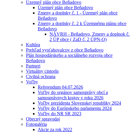
Územný plán obce Beňadovo
Územný plán obce Beňadovo
Zmeny a doplnky č. 1 - Územný plán obce
Beňadovo
Zmeny a doplnky č. 2 k Územnému plánu obce
Beňadovo
NÁVRH - Beňadovo, Zmeny a doplnok č.
2 ÚP obce ( ZaD č. 2 ÚPN-O)
Kultúra
Prehľad vysťahovalcov z obce Beňadovo
Plán hospodárskeho a sociálneho rozvoja obce
Beňadovo
Partneri
Virtuálny cintorín
Civilná ochrana
Voľby
Referendum 04.07.2026
Voľby do orgánov samosprávy obcí a
samosprávnych krajov v roku 2026
Voľby prezidenta Slovenskej republiky 2024
Voľby do Európskeho parlamentu 2024
Voľby do NR SR 2023
Obecný spravodaj
Fotogaléria
Akcie za rok 2022