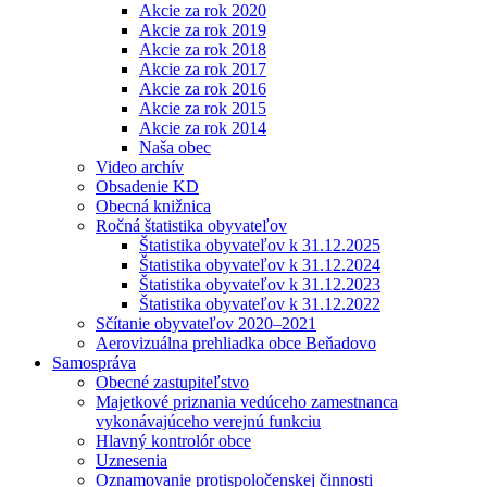
Akcie za rok 2020
Akcie za rok 2019
Akcie za rok 2018
Akcie za rok 2017
Akcie za rok 2016
Akcie za rok 2015
Akcie za rok 2014
Naša obec
Video archív
Obsadenie KD
Obecná knižnica
Ročná štatistika obyvateľov
Štatistika obyvateľov k 31.12.2025
Štatistika obyvateľov k 31.12.2024
Štatistika obyvateľov k 31.12.2023
Štatistika obyvateľov k 31.12.2022
Sčítanie obyvateľov 2020–2021
Aerovizuálna prehliadka obce Beňadovo
Samospráva
Obecné zastupiteľstvo
Majetkové priznania vedúceho zamestnanca
vykonávajúceho verejnú funkciu
Hlavný kontrolór obce
Uznesenia
Oznamovanie protispoločenskej činnosti