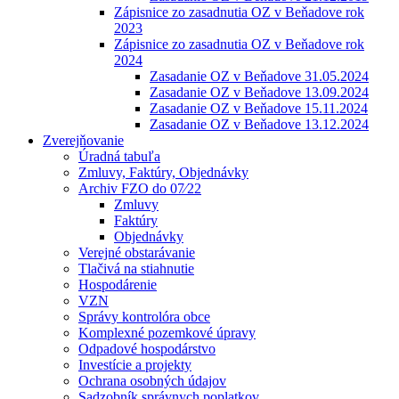
Zápisnice zo zasadnutia OZ v Beňadove rok
2023
Zápisnice zo zasadnutia OZ v Beňadove rok
2024
Zasadanie OZ v Beňadove 31.05.2024
Zasadanie OZ v Beňadove 13.09.2024
Zasadanie OZ v Beňadove 15.11.2024
Zasadanie OZ v Beňadove 13.12.2024
Zverejňovanie
Úradná tabuľa
Zmluvy, Faktúry, Objednávky
Archiv FZO do 07⁄22
Zmluvy
Faktúry
Objednávky
Verejné obstarávanie
Tlačivá na stiahnutie
Hospodárenie
VZN
Správy kontrolóra obce
Komplexné pozemkové úpravy
Odpadové hospodárstvo
Investície a projekty
Ochrana osobných údajov
Sadzobník správnych poplatkov