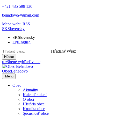
+421 435 598 130
benadovo@gmail.com
Mapa webu
RSS
SK
Slovensky
SK
Slovensky
EN
English
Hľadaný výraz
Hľadať
rozšírené vyhľadávanie
Obec
Beňadovo
Menu
Obec
Aktuality
Kalendár akcií
O obci
História obce
Kronika obce
Súčasnosť obce