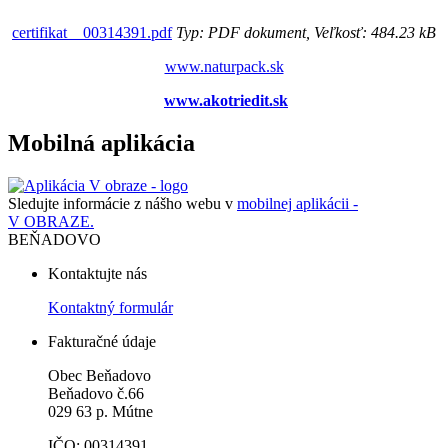
certifikat__00314391.pdf
Typ: PDF dokument, Veľkosť: 484.23 kB
www.naturpack.sk
www.akotriedit.sk
Mobilná aplikácia
Sledujte informácie z nášho webu v
mobilnej aplikácii -
V OBRAZE.
BEŇADOVO
Kontaktujte nás
Kontaktný formulár
Fakturačné údaje
Obec Beňadovo
Beňadovo č.66
029 63 p. Mútne
IČO: 00314391