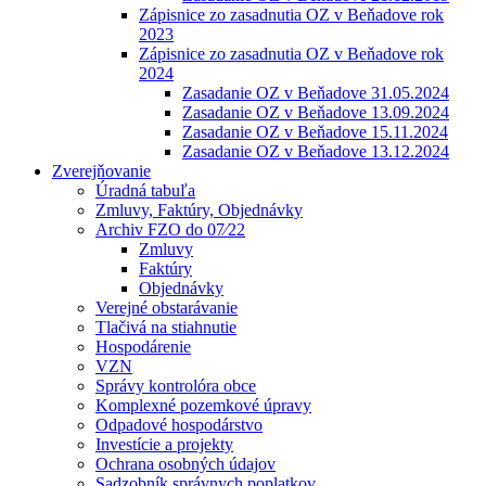
Zápisnice zo zasadnutia OZ v Beňadove rok
2023
Zápisnice zo zasadnutia OZ v Beňadove rok
2024
Zasadanie OZ v Beňadove 31.05.2024
Zasadanie OZ v Beňadove 13.09.2024
Zasadanie OZ v Beňadove 15.11.2024
Zasadanie OZ v Beňadove 13.12.2024
Zverejňovanie
Úradná tabuľa
Zmluvy, Faktúry, Objednávky
Archiv FZO do 07⁄22
Zmluvy
Faktúry
Objednávky
Verejné obstarávanie
Tlačivá na stiahnutie
Hospodárenie
VZN
Správy kontrolóra obce
Komplexné pozemkové úpravy
Odpadové hospodárstvo
Investície a projekty
Ochrana osobných údajov
Sadzobník správnych poplatkov