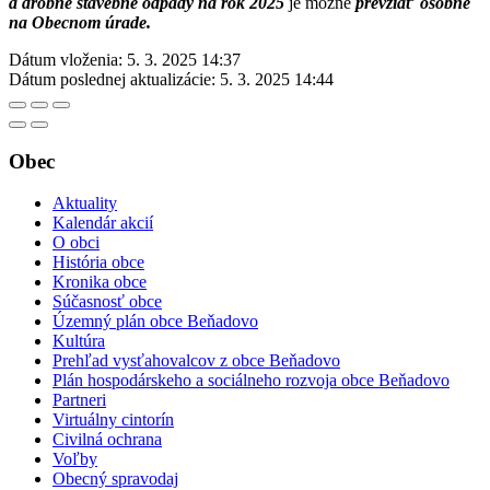
a drobné stavebné odpady na rok 2025
je možné
prevziať osobne
na Obecnom úrade.
Dátum vloženia:
5. 3. 2025 14:37
Dátum poslednej aktualizácie:
5. 3. 2025 14:44
Obec
Aktuality
Kalendár akcií
O obci
História obce
Kronika obce
Súčasnosť obce
Územný plán obce Beňadovo
Kultúra
Prehľad vysťahovalcov z obce Beňadovo
Plán hospodárskeho a sociálneho rozvoja obce Beňadovo
Partneri
Virtuálny cintorín
Civilná ochrana
Voľby
Obecný spravodaj