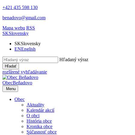
+421 435 598 130
benadovo@gmail.com
Mapa webu
RSS
SK
Slovensky
SK
Slovensky
EN
English
Hľadaný výraz
Hľadať
rozšírené vyhľadávanie
Obec
Beňadovo
Menu
Obec
Aktuality
Kalendár akcií
O obci
História obce
Kronika obce
Súčasnosť obce