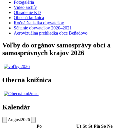
Fotogaléria
Video archív
Obsadenie KD
Obecná knižnica
Ročná štatistika obyvateľov
Sčítanie obyvateľov 2020–2021
Aerovizuálna prehliadka obce Beňadovo
Voľby do orgánov samosprávy obcí a
samosprávnych krajov 2026
Obecná knižnica
Kalendár
August
2026
Po
Ut
St
Št
Pia
So
Ne