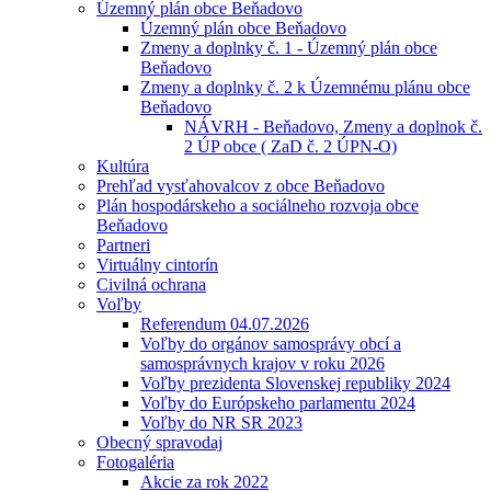
Územný plán obce Beňadovo
Územný plán obce Beňadovo
Zmeny a doplnky č. 1 - Územný plán obce
Beňadovo
Zmeny a doplnky č. 2 k Územnému plánu obce
Beňadovo
NÁVRH - Beňadovo, Zmeny a doplnok č.
2 ÚP obce ( ZaD č. 2 ÚPN-O)
Kultúra
Prehľad vysťahovalcov z obce Beňadovo
Plán hospodárskeho a sociálneho rozvoja obce
Beňadovo
Partneri
Virtuálny cintorín
Civilná ochrana
Voľby
Referendum 04.07.2026
Voľby do orgánov samosprávy obcí a
samosprávnych krajov v roku 2026
Voľby prezidenta Slovenskej republiky 2024
Voľby do Európskeho parlamentu 2024
Voľby do NR SR 2023
Obecný spravodaj
Fotogaléria
Akcie za rok 2022