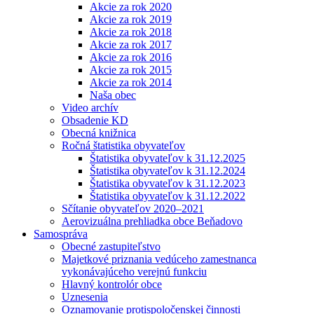
Akcie za rok 2020
Akcie za rok 2019
Akcie za rok 2018
Akcie za rok 2017
Akcie za rok 2016
Akcie za rok 2015
Akcie za rok 2014
Naša obec
Video archív
Obsadenie KD
Obecná knižnica
Ročná štatistika obyvateľov
Štatistika obyvateľov k 31.12.2025
Štatistika obyvateľov k 31.12.2024
Štatistika obyvateľov k 31.12.2023
Štatistika obyvateľov k 31.12.2022
Sčítanie obyvateľov 2020–2021
Aerovizuálna prehliadka obce Beňadovo
Samospráva
Obecné zastupiteľstvo
Majetkové priznania vedúceho zamestnanca
vykonávajúceho verejnú funkciu
Hlavný kontrolór obce
Uznesenia
Oznamovanie protispoločenskej činnosti