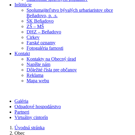
Inštitúcie
Spolumajiteľstvo bývalých urbariaristov obce
Beňadovo, p. .s.
ŠK Beňadovo
ZŠ – MŠ
DHZ – Beňadovo
Cirkev
Farské oznamy
Fotogaléria farnosti
Kontakt
Kontakty na Obecný úrad
Napíšte nám
Dôležité čísla pre občanov
Reklama
Mapa webu
Galéria
Odpadové hospodárstvo
Partneri
Virtuálny cintorín
Úvodná stránka
Obec