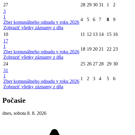
27
28
29
30
31
1
2
3
1
4
5
6
7
8
9
Zber komunálneho odpadu v roku 2026
Zobraziť všetky záznamy z dňa
10
11
12
13
14
15
16
17
1
18
19
20
21
22
23
Zber komunálneho odpadu v roku 2026
Zobraziť všetky záznamy z dňa
24
25
26
27
28
29
30
31
1
1
2
3
4
5
6
Zber komunálneho odpadu v roku 2026
Zobraziť všetky záznamy z dňa
Počasie
dnes, sobota 8. 8. 2026