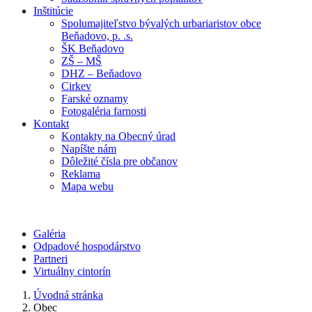
Inštitúcie
Spolumajiteľstvo bývalých urbariaristov obce
Beňadovo, p. .s.
ŠK Beňadovo
ZŠ – MŠ
DHZ – Beňadovo
Cirkev
Farské oznamy
Fotogaléria farnosti
Kontakt
Kontakty na Obecný úrad
Napíšte nám
Dôležité čísla pre občanov
Reklama
Mapa webu
Galéria
Odpadové hospodárstvo
Partneri
Virtuálny cintorín
Úvodná stránka
Obec