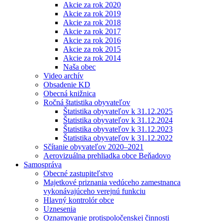
Akcie za rok 2020
Akcie za rok 2019
Akcie za rok 2018
Akcie za rok 2017
Akcie za rok 2016
Akcie za rok 2015
Akcie za rok 2014
Naša obec
Video archív
Obsadenie KD
Obecná knižnica
Ročná štatistika obyvateľov
Štatistika obyvateľov k 31.12.2025
Štatistika obyvateľov k 31.12.2024
Štatistika obyvateľov k 31.12.2023
Štatistika obyvateľov k 31.12.2022
Sčítanie obyvateľov 2020–2021
Aerovizuálna prehliadka obce Beňadovo
Samospráva
Obecné zastupiteľstvo
Majetkové priznania vedúceho zamestnanca
vykonávajúceho verejnú funkciu
Hlavný kontrolór obce
Uznesenia
Oznamovanie protispoločenskej činnosti