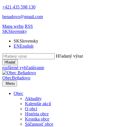
+421 435 598 130
benadovo@gmail.com
Mapa webu
RSS
SK
Slovensky
SK
Slovensky
EN
English
Hľadaný výraz
Hľadať
rozšírené vyhľadávanie
Obec
Beňadovo
Menu
Obec
Aktuality
Kalendár akcií
O obci
História obce
Kronika obce
Súčasnosť obce