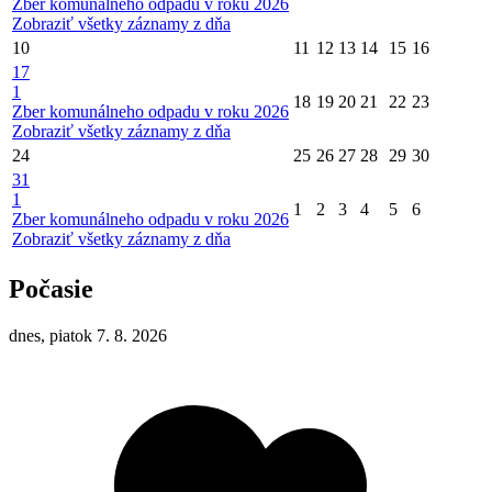
Zber komunálneho odpadu v roku 2026
Zobraziť všetky záznamy z dňa
10
11
12
13
14
15
16
17
1
18
19
20
21
22
23
Zber komunálneho odpadu v roku 2026
Zobraziť všetky záznamy z dňa
24
25
26
27
28
29
30
31
1
1
2
3
4
5
6
Zber komunálneho odpadu v roku 2026
Zobraziť všetky záznamy z dňa
Počasie
dnes, piatok 7. 8. 2026