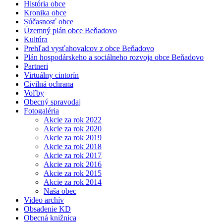
História obce
Kronika obce
Súčasnosť obce
Územný plán obce Beňadovo
Kultúra
Prehľad vysťahovalcov z obce Beňadovo
Plán hospodárskeho a sociálneho rozvoja obce Beňadovo
Partneri
Virtuálny cintorín
Civilná ochrana
Voľby
Obecný spravodaj
Fotogaléria
Akcie za rok 2022
Akcie za rok 2020
Akcie za rok 2019
Akcie za rok 2018
Akcie za rok 2017
Akcie za rok 2016
Akcie za rok 2015
Akcie za rok 2014
Naša obec
Video archív
Obsadenie KD
Obecná knižnica