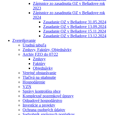
Zápisnice zo zasadnutia OZ v Beňadove rok
2023
Zápisnice zo zasadnutia OZ v Beňadove rok
2024
Zasadanie OZ v Beňadove 31.05.2024
Zasadanie OZ v Beňadove 13.09.2024
Zasadanie OZ v Beňadove 15.11.2024
Zasadanie OZ v Beňadove 13.12.2024
Zverejňovanie
Úradná tabuľa
Zmluvy, Faktúry, Objednávky
Archiv FZO do 07⁄22
Zmluvy
Faktúry
Objednávky
Verejné obstarávanie
Tlačivá na stiahnutie
Hospodárenie
VZN
Správy kontrolóra obce
Komplexné pozemkové úpravy
Odpadové hospodárstvo
Investície a projekty
Ochrana osobných údajov
Sadzobník správnych poplatkov