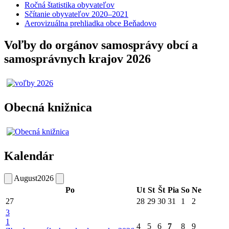
Ročná štatistika obyvateľov
Sčítanie obyvateľov 2020–2021
Aerovizuálna prehliadka obce Beňadovo
Voľby do orgánov samosprávy obcí a
samosprávnych krajov 2026
Obecná knižnica
Kalendár
August
2026
Po
Ut
St
Št
Pia
So
Ne
27
28
29
30
31
1
2
3
1
4
5
6
7
8
9