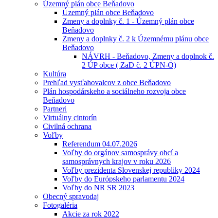
Územný plán obce Beňadovo
Územný plán obce Beňadovo
Zmeny a doplnky č. 1 - Územný plán obce
Beňadovo
Zmeny a doplnky č. 2 k Územnému plánu obce
Beňadovo
NÁVRH - Beňadovo, Zmeny a doplnok č.
2 ÚP obce ( ZaD č. 2 ÚPN-O)
Kultúra
Prehľad vysťahovalcov z obce Beňadovo
Plán hospodárskeho a sociálneho rozvoja obce
Beňadovo
Partneri
Virtuálny cintorín
Civilná ochrana
Voľby
Referendum 04.07.2026
Voľby do orgánov samosprávy obcí a
samosprávnych krajov v roku 2026
Voľby prezidenta Slovenskej republiky 2024
Voľby do Európskeho parlamentu 2024
Voľby do NR SR 2023
Obecný spravodaj
Fotogaléria
Akcie za rok 2022