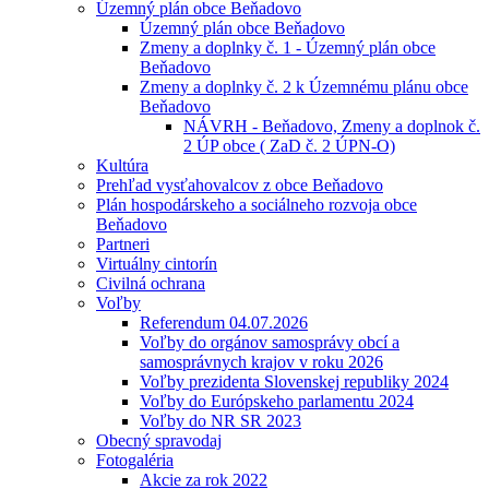
Územný plán obce Beňadovo
Územný plán obce Beňadovo
Zmeny a doplnky č. 1 - Územný plán obce
Beňadovo
Zmeny a doplnky č. 2 k Územnému plánu obce
Beňadovo
NÁVRH - Beňadovo, Zmeny a doplnok č.
2 ÚP obce ( ZaD č. 2 ÚPN-O)
Kultúra
Prehľad vysťahovalcov z obce Beňadovo
Plán hospodárskeho a sociálneho rozvoja obce
Beňadovo
Partneri
Virtuálny cintorín
Civilná ochrana
Voľby
Referendum 04.07.2026
Voľby do orgánov samosprávy obcí a
samosprávnych krajov v roku 2026
Voľby prezidenta Slovenskej republiky 2024
Voľby do Európskeho parlamentu 2024
Voľby do NR SR 2023
Obecný spravodaj
Fotogaléria
Akcie za rok 2022