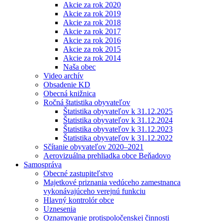
Akcie za rok 2020
Akcie za rok 2019
Akcie za rok 2018
Akcie za rok 2017
Akcie za rok 2016
Akcie za rok 2015
Akcie za rok 2014
Naša obec
Video archív
Obsadenie KD
Obecná knižnica
Ročná štatistika obyvateľov
Štatistika obyvateľov k 31.12.2025
Štatistika obyvateľov k 31.12.2024
Štatistika obyvateľov k 31.12.2023
Štatistika obyvateľov k 31.12.2022
Sčítanie obyvateľov 2020–2021
Aerovizuálna prehliadka obce Beňadovo
Samospráva
Obecné zastupiteľstvo
Majetkové priznania vedúceho zamestnanca
vykonávajúceho verejnú funkciu
Hlavný kontrolór obce
Uznesenia
Oznamovanie protispoločenskej činnosti