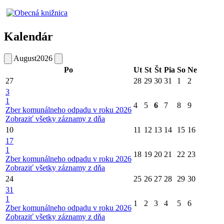
Kalendár
August
2026
Po
Ut
St
Št
Pia
So
Ne
27
28
29
30
31
1
2
3
1
4
5
6
7
8
9
Zber komunálneho odpadu v roku 2026
Zobraziť všetky záznamy z dňa
10
11
12
13
14
15
16
17
1
18
19
20
21
22
23
Zber komunálneho odpadu v roku 2026
Zobraziť všetky záznamy z dňa
24
25
26
27
28
29
30
31
1
1
2
3
4
5
6
Zber komunálneho odpadu v roku 2026
Zobraziť všetky záznamy z dňa