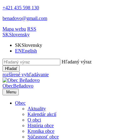
+421 435 598 130
benadovo@gmail.com
Mapa webu
RSS
SK
Slovensky
SK
Slovensky
EN
English
Hľadaný výraz
Hľadať
rozšírené vyhľadávanie
Obec
Beňadovo
Menu
Obec
Aktuality
Kalendár akcií
O obci
História obce
Kronika obce
Súčasnosť obce