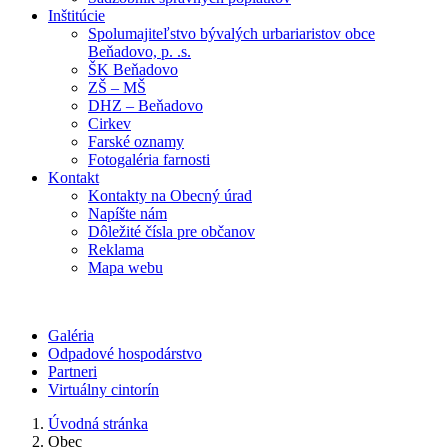
Inštitúcie
Spolumajiteľstvo bývalých urbariaristov obce
Beňadovo, p. .s.
ŠK Beňadovo
ZŠ – MŠ
DHZ – Beňadovo
Cirkev
Farské oznamy
Fotogaléria farnosti
Kontakt
Kontakty na Obecný úrad
Napíšte nám
Dôležité čísla pre občanov
Reklama
Mapa webu
Galéria
Odpadové hospodárstvo
Partneri
Virtuálny cintorín
Úvodná stránka
Obec