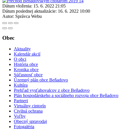
Dátum vloženia:
15. 6. 2022 21:05
Dátum poslednej aktualizácie:
16. 6. 2022 10:00
Autor:
Správca Webu
Obec
Aktuality
Kalendár akcií
O obci
História obce
Kronika obce
Súčasnosť obce
Územný plán obce Beňadovo
Kultúra
Prehľad vysťahovalcov z obce Beňadovo
Plán hospodárskeho a sociálneho rozvoja obce Beňadovo
Partneri
Virtuálny cintorín
Civilná ochrana
Voľby
Obecný spravodaj
Fotogaléria