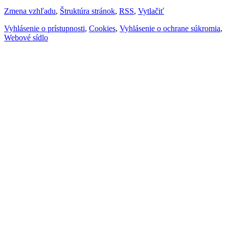
Zmena vzhľadu
,
Štruktúra stránok
,
RSS
,
Vytlačiť
Vyhlásenie o prístupnosti
,
Cookies
,
Vyhlásenie o ochrane súkromia
,
Webové sídlo