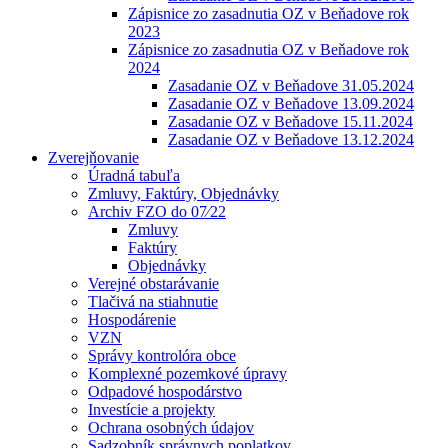
Zápisnice zo zasadnutia OZ v Beňadove rok
2023
Zápisnice zo zasadnutia OZ v Beňadove rok
2024
Zasadanie OZ v Beňadove 31.05.2024
Zasadanie OZ v Beňadove 13.09.2024
Zasadanie OZ v Beňadove 15.11.2024
Zasadanie OZ v Beňadove 13.12.2024
Zverejňovanie
Úradná tabuľa
Zmluvy, Faktúry, Objednávky
Archiv FZO do 07⁄22
Zmluvy
Faktúry
Objednávky
Verejné obstarávanie
Tlačivá na stiahnutie
Hospodárenie
VZN
Správy kontrolóra obce
Komplexné pozemkové úpravy
Odpadové hospodárstvo
Investície a projekty
Ochrana osobných údajov
Sadzobník správnych poplatkov