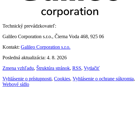
Technický prevádzkovateľ:
Galileo Corporation s.r.o., Čierna Voda 468, 925 06
Kontakt:
Galileo Corporation s.r.o.
Posledná aktualizácia: 4. 8. 2026
Zmena vzhľadu
,
Štruktúra stránok
,
RSS
,
Vytlačiť
Vyhlásenie o prístupnosti
,
Cookies
,
Vyhlásenie o ochrane súkromia
,
Webové sídlo