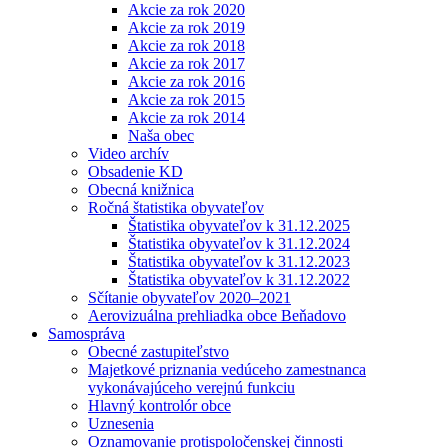
Akcie za rok 2020
Akcie za rok 2019
Akcie za rok 2018
Akcie za rok 2017
Akcie za rok 2016
Akcie za rok 2015
Akcie za rok 2014
Naša obec
Video archív
Obsadenie KD
Obecná knižnica
Ročná štatistika obyvateľov
Štatistika obyvateľov k 31.12.2025
Štatistika obyvateľov k 31.12.2024
Štatistika obyvateľov k 31.12.2023
Štatistika obyvateľov k 31.12.2022
Sčítanie obyvateľov 2020–2021
Aerovizuálna prehliadka obce Beňadovo
Samospráva
Obecné zastupiteľstvo
Majetkové priznania vedúceho zamestnanca
vykonávajúceho verejnú funkciu
Hlavný kontrolór obce
Uznesenia
Oznamovanie protispoločenskej činnosti