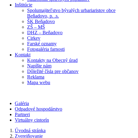
Inštitúcie
Spolumajiteľstvo bývalých urbariaristov obce
Beňadovo, p. .s.
ŠK Beňadovo
ZŠ – MŠ
DHZ – Beňadovo
Cirkev
Farské oznamy
Fotogaléria farnosti
Kontakt
Kontakty na Obecný úrad
Napíšte nám
Dôležité čísla pre občanov
Reklama
Mapa webu
Galéria
Odpadové hospodárstvo
Partneri
Virtuálny cintorín
Úvodná stránka
Zverejňovanie