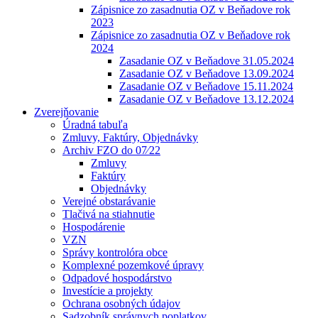
Zápisnice zo zasadnutia OZ v Beňadove rok
2023
Zápisnice zo zasadnutia OZ v Beňadove rok
2024
Zasadanie OZ v Beňadove 31.05.2024
Zasadanie OZ v Beňadove 13.09.2024
Zasadanie OZ v Beňadove 15.11.2024
Zasadanie OZ v Beňadove 13.12.2024
Zverejňovanie
Úradná tabuľa
Zmluvy, Faktúry, Objednávky
Archiv FZO do 07⁄22
Zmluvy
Faktúry
Objednávky
Verejné obstarávanie
Tlačivá na stiahnutie
Hospodárenie
VZN
Správy kontrolóra obce
Komplexné pozemkové úpravy
Odpadové hospodárstvo
Investície a projekty
Ochrana osobných údajov
Sadzobník správnych poplatkov