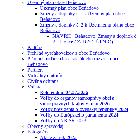
Územný plán obce Beňadovo
Územný plán obce Beňadovo
Zmeny a doplnky č. 1 - Územný plán obce
Beňadovo
Zmeny a doplnky č. 2 k Územnému plánu obce
Beňadovo
NÁVRH - Beňadovo, Zmeny a doplnok č.
2 ÚP obce ( ZaD č. 2 ÚPN-O)
Kultúra
Prehľad vysťahovalcov z obce Beňadovo
Plán hospodárskeho a sociálneho rozvoja obce
Beňadovo
Partneri
Virtuálny cintorín
Civilná ochrana
Voľby
Referendum 04.07.2026
Voľby do orgánov samosprávy obcí a
samosprávnych krajov v roku 2026
Voľby prezidenta Slovenskej republiky 2024
Voľby do Európskeho parlamentu 2024
Voľby do NR SR 2023
Obecný spravodaj
Fotogaléria
Akcie za rok 2022