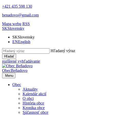
+421 435 598 130
benadovo@gmail.com
Mapa webu
RSS
SK
Slovensky
SK
Slovensky
EN
English
Hľadaný výraz
Hľadať
rozšírené vyhľadávanie
Obec
Beňadovo
Menu
Obec
Aktuality
Kalendár akcií
O obci
História obce
Kronika obce
Súčasnosť obce