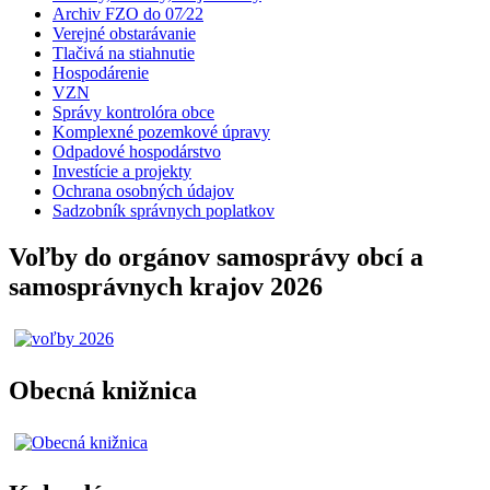
Archiv FZO do 07⁄22
Verejné obstarávanie
Tlačivá na stiahnutie
Hospodárenie
VZN
Správy kontrolóra obce
Komplexné pozemkové úpravy
Odpadové hospodárstvo
Investície a projekty
Ochrana osobných údajov
Sadzobník správnych poplatkov
Voľby do orgánov samosprávy obcí a
samosprávnych krajov 2026
Obecná knižnica