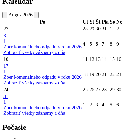
Kalendár
August
2026
Po
Ut
St
Št
Pia
So
Ne
27
28
29
30
31
1
2
3
1
4
5
6
7
8
9
Zber komunálneho odpadu v roku 2026
Zobraziť všetky záznamy z dňa
10
11
12
13
14
15
16
17
1
18
19
20
21
22
23
Zber komunálneho odpadu v roku 2026
Zobraziť všetky záznamy z dňa
24
25
26
27
28
29
30
31
1
1
2
3
4
5
6
Zber komunálneho odpadu v roku 2026
Zobraziť všetky záznamy z dňa
Počasie