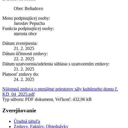
Obec Beňadovo
Meno podpisujúcej osoby:
Jaroslav Pepucha
Funkcia podpisujúcej osoby:
starosta obce
Dátum zverejnenia:
21. 2. 2025
Dátum účinnosti zmluvy:
22. 2. 2025
Dátum uzatvorenia/udelenia súhlasu s uzatvorením zmluvy:
21. 2. 2025
Platnosť zmluvy do:
24. 2. 2025
Nájomná zmluva o prenájme priestorov sály kultúrneho domu č.
KD_04_2025.pdf
Typ súboru: PDF dokument, Veľkosť: 432,96 kB
Zverejňovanie
Úradná tabuľa
Zmluvy, Faktúry, Objednávky