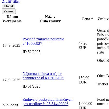
Zrušiť filter
Zavrieť
Dátum
Názov
Cena *
Zmluvn
zverejnenia
Číslo zmluvy
General
Poisťov
Povinné zmluvné poistenie
pobočk
47,26
2410566927
poisťov
17. 9. 2025
EUR
iného č
ID 52/2025
štátu
Obec B
Nájomná zmluva o nájme
Obec B
150,00
nehnuteľností KD/10/2025
17. 9. 2025
EUR
Triebeľ
ID 51/2025
Zmluva o poskytnutí finančných
Fond n
1 000,00
prostriedkov č. 25-514-03986
umenia
9. 9. 2025
EUR