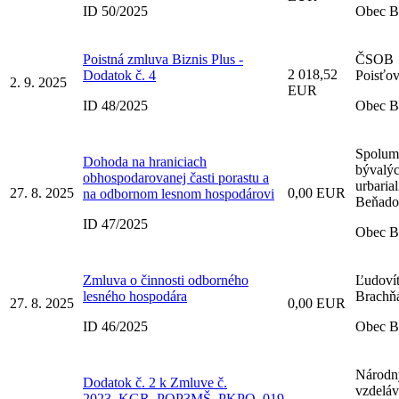
ID 50/2025
Obec B
Poistná zmluva Biznis Plus -
ČSOB
2 018,52
Dodatok č. 4
Poisťovň
2. 9. 2025
EUR
ID 48/2025
Obec B
Spoluma
Dohoda na hraniciach
bývalý
obhospodarovanej časti porastu a
urbaria
27. 8. 2025
0,00 EUR
na odbornom lesnom hospodárovi
Beňadov
ID 47/2025
Obec B
Zmluva o činnosti odborného
Ľudoví
lesného hospodára
Brachň
27. 8. 2025
0,00 EUR
ID 46/2025
Obec B
Národný
Dodatok č. 2 k Zmluve č.
vzdeláv
2023_KGR_POP3MŠ_PKPO_019