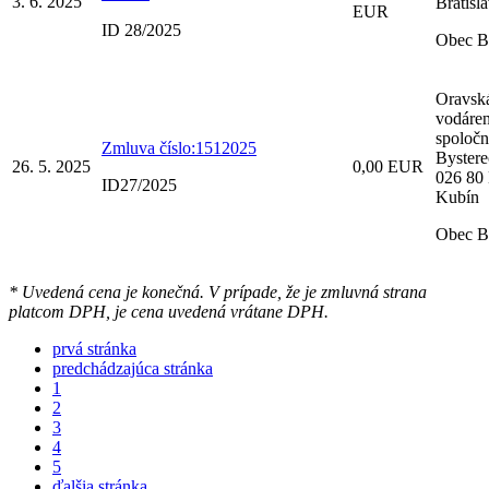
3. 6. 2025
Bratisl
EUR
ID 28/2025
Obec B
Oravsk
vodáre
spoločno
Zmluva číslo:1512025
Bystere
26. 5. 2025
0,00 EUR
026 80
ID27/2025
Kubín
Obec B
* Uvedená cena je konečná. V prípade, že je zmluvná strana
platcom DPH, je cena uvedená vrátane DPH.
prvá stránka
predchádzajúca stránka
1
2
3
4
5
ďalšia stránka