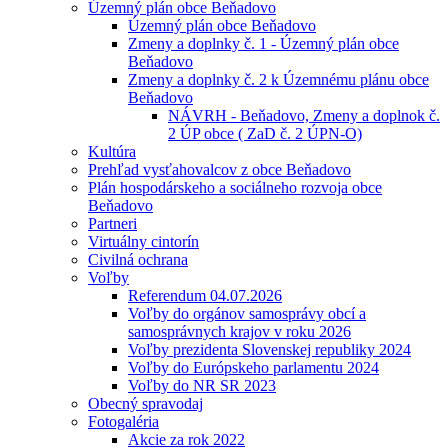
Územný plán obce Beňadovo
Územný plán obce Beňadovo
Zmeny a doplnky č. 1 - Územný plán obce
Beňadovo
Zmeny a doplnky č. 2 k Územnému plánu obce
Beňadovo
NÁVRH - Beňadovo, Zmeny a doplnok č.
2 ÚP obce ( ZaD č. 2 ÚPN-O)
Kultúra
Prehľad vysťahovalcov z obce Beňadovo
Plán hospodárskeho a sociálneho rozvoja obce
Beňadovo
Partneri
Virtuálny cintorín
Civilná ochrana
Voľby
Referendum 04.07.2026
Voľby do orgánov samosprávy obcí a
samosprávnych krajov v roku 2026
Voľby prezidenta Slovenskej republiky 2024
Voľby do Európskeho parlamentu 2024
Voľby do NR SR 2023
Obecný spravodaj
Fotogaléria
Akcie za rok 2022