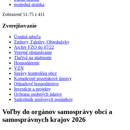
posledná stránka
Zobrazené
51
-
75
z 411
Zverejňovanie
Úradná tabuľa
Zmluvy, Faktúry, Objednávky
Archiv FZO do 07⁄22
Verejné obstarávanie
Tlačivá na stiahnutie
Hospodárenie
VZN
Správy kontrolóra obce
Komplexné pozemkové úpravy
Odpadové hospodárstvo
Investície a projekty
Ochrana osobných údajov
Sadzobník správnych poplatkov
Voľby do orgánov samosprávy obcí a
samosprávnych krajov 2026