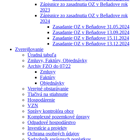
Zápisnice zo zasadnutia OZ v Beňadove rok
2023
Zápisnice zo zasadnutia OZ v Beňadove rok
2024
Zasadanie OZ v Beňadove 31.05.2024
Zasadanie OZ v Beňadove 13.09.2024
Zasadanie OZ v Beňadove 15.11.2024
Zasadanie OZ v Beňadove 13.12.2024
Zverejňovanie
Úradná tabuľa
Zmluvy, Faktúry, Objednávky
Archiv FZO do 07⁄22
Zmluvy
Faktúry
Objednávky
Verejné obstarávanie
Tlačivá na stiahnutie
Hospodárenie
VZN
Správy kontrolóra obce
Komplexné pozemkové úpravy
Odpadové hospodárstvo
Investície a projekty
Ochrana osobných údajov
Sadzobník správnych poplatkov