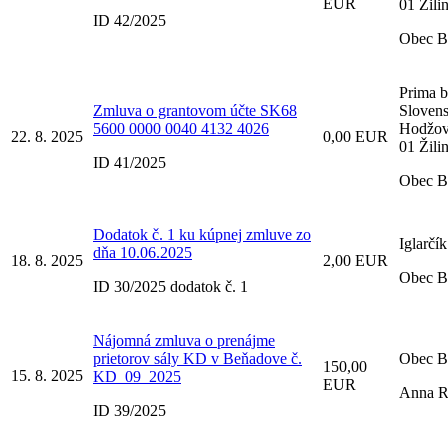
EUR
01 Žili
ID 42/2025
Obec B
Prima 
Zmluva o grantovom účte SK68
Slovensk
5600 0000 0040 4132 4026
Hodžov
22. 8. 2025
0,00 EUR
01 Žili
ID 41/2025
Obec B
Dodatok č. 1 ku kúpnej zmluve zo
Iglarčí
dňa 10.06.2025
18. 8. 2025
2,00 EUR
Obec B
ID 30/2025 dodatok č. 1
Nájomná zmluva o prenájme
prietorov sály KD v Beňadove č.
Obec B
150,00
15. 8. 2025
KD_09_2025
EUR
Anna R
ID 39/2025