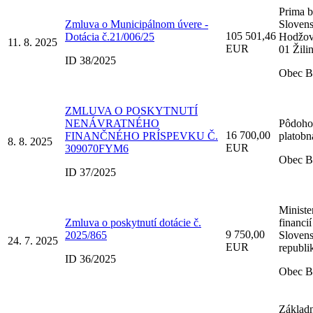
Prima 
Zmluva o Municipálnom úvere -
Slovensk
105 501,46
Dotácia č.21/006/25
Hodžov
11. 8. 2025
EUR
01 Žili
ID 38/2025
Obec B
ZMLUVA O POSKYTNUTÍ
NENÁVRATNÉHO
Pôdoho
16 700,00
FINANČNÉHO PRÍSPEVKU Č.
platobn
8. 8. 2025
EUR
309070FYM6
Obec B
ID 37/2025
Ministe
Zmluva o poskytnutí dotácie č.
financií
9 750,00
2025/865
Slovens
24. 7. 2025
EUR
republi
ID 36/2025
Obec B
Základ