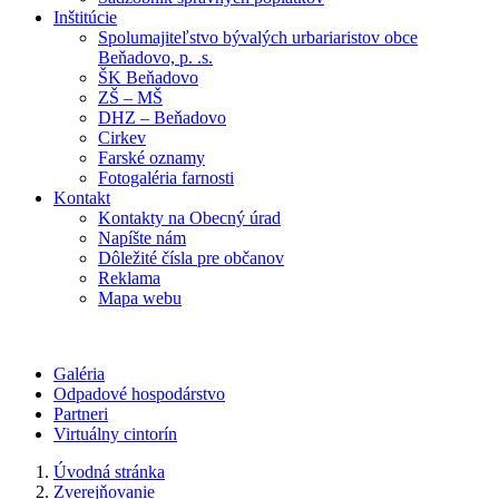
Inštitúcie
Spolumajiteľstvo bývalých urbariaristov obce
Beňadovo, p. .s.
ŠK Beňadovo
ZŠ – MŠ
DHZ – Beňadovo
Cirkev
Farské oznamy
Fotogaléria farnosti
Kontakt
Kontakty na Obecný úrad
Napíšte nám
Dôležité čísla pre občanov
Reklama
Mapa webu
Galéria
Odpadové hospodárstvo
Partneri
Virtuálny cintorín
Úvodná stránka
Zverejňovanie