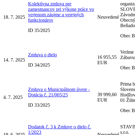
Kolektívna zmluva pre
organiz
zamestnancov pri výkone práce vo
SLOVE
verjenom záujme a verejných
Závodn
18. 7. 2025
Neuvedené
funkcionárov
Obecný
Beňado
ID 35/2025
Obec B
Veríme
Zmluva o dielo
16 955,55
Zábavu, 
14. 7. 2025
EUR
ID 34/2025
Obec B
Prima 
Zmluva o Municipálnom úvere -
Slovensk
39 999,60
Dotácia č. 21/005/25
Hodžov
4. 7. 2025
EUR
01 Žili
ID 33/2025
Obec B
Dodatok č. 3 k Zmluve o dielo č.
STAVI
1/2023
s.r.o.
19. 6. 2025
Neuvedené