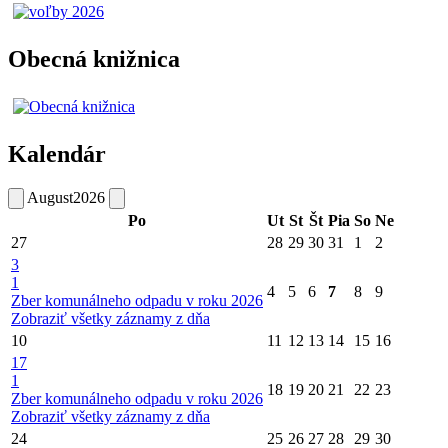
Obecná knižnica
Kalendár
August
2026
Po
Ut
St
Št
Pia
So
Ne
27
28
29
30
31
1
2
3
1
4
5
6
7
8
9
Zber komunálneho odpadu v roku 2026
Zobraziť všetky záznamy z dňa
10
11
12
13
14
15
16
17
1
18
19
20
21
22
23
Zber komunálneho odpadu v roku 2026
Zobraziť všetky záznamy z dňa
24
25
26
27
28
29
30