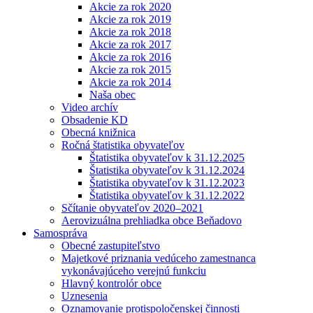
Akcie za rok 2020
Akcie za rok 2019
Akcie za rok 2018
Akcie za rok 2017
Akcie za rok 2016
Akcie za rok 2015
Akcie za rok 2014
Naša obec
Video archív
Obsadenie KD
Obecná knižnica
Ročná štatistika obyvateľov
Štatistika obyvateľov k 31.12.2025
Štatistika obyvateľov k 31.12.2024
Štatistika obyvateľov k 31.12.2023
Štatistika obyvateľov k 31.12.2022
Sčítanie obyvateľov 2020–2021
Aerovizuálna prehliadka obce Beňadovo
Samospráva
Obecné zastupiteľstvo
Majetkové priznania vedúceho zamestnanca
vykonávajúceho verejnú funkciu
Hlavný kontrolór obce
Uznesenia
Oznamovanie protispoločenskej činnosti