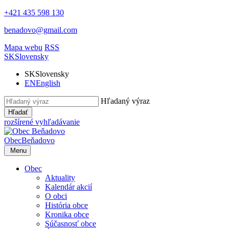
+421 435 598 130
benadovo@gmail.com
Mapa webu
RSS
SK
Slovensky
SK
Slovensky
EN
English
Hľadaný výraz
Hľadať
rozšírené vyhľadávanie
Obec
Beňadovo
Menu
Obec
Aktuality
Kalendár akcií
O obci
História obce
Kronika obce
Súčasnosť obce