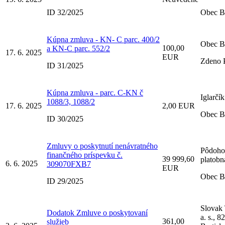
ID 32/2025
Obec B
Kúpna zmluva - KN- C parc. 400/2
Obec B
100,00
a KN-C parc. 552/2
17. 6. 2025
EUR
Zdeno 
ID 31/2025
Kúpna zmluva - parc. C-KN č
Iglarčí
1088/3, 1088/2
17. 6. 2025
2,00 EUR
Obec B
ID 30/2025
Zmluvy o poskytnutí nenávratného
Pôdoho
finančného príspevku č.
39 999,60
platobn
6. 6. 2025
309070FXB7
EUR
Obec B
ID 29/2025
Slovak
Dodatok Zmluve o poskytovaní
a. s., 8
361,00
služieb