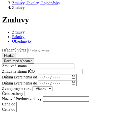
Zmluvy, Faktúry, Objednávky
Zmluvy
Zmluvy
Zmluvy
Faktúry
Objednávky
Hľadaný výraz
Hľadať
Rozšírené hľadanie
Zmluvná strana
Zmluvná strana IČO
Dátum zverejnenia od
Dátum zverejnenia do
Zverejnený v roku
Číslo zmluvy
Názov / Predmet zmluvy
Cena od
Cena do