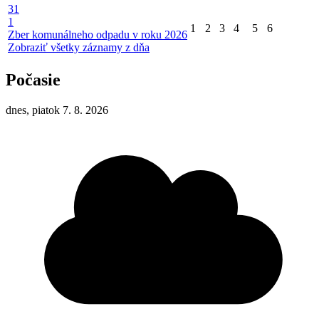
31
1
1
2
3
4
5
6
Zber komunálneho odpadu v roku 2026
Zobraziť všetky záznamy z dňa
Počasie
dnes, piatok 7. 8. 2026