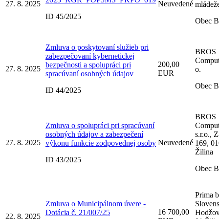
27. 8. 2025
Neuvedené
mládež
ID 45/2025
Obec B
Zmluva o poskytovaní služieb pri
BROS
zabezpečovaní kybernetickej
Computi
200,00
bezpečnosti a spolupráci pri
27. 8. 2025
o.
EUR
spracúvaní osobných údajov
Obec B
ID 44/2025
BROS
Zmluva o spolupráci pri spracúvaní
Comput
osobných údajov a zabezpečení
s.r.o., 
27. 8. 2025
Neuvedené
výkonu funkcie zodpovednej osoby
169, 01
Žilina
ID 43/2025
Obec B
Prima 
Zmluva o Municipálnom úvere -
Slovensk
16 700,00
Dotácia č. 21/007/25
Hodžov
22. 8. 2025