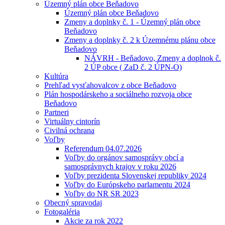
Územný plán obce Beňadovo
Územný plán obce Beňadovo
Zmeny a doplnky č. 1 - Územný plán obce
Beňadovo
Zmeny a doplnky č. 2 k Územnému plánu obce
Beňadovo
NÁVRH - Beňadovo, Zmeny a doplnok č.
2 ÚP obce ( ZaD č. 2 ÚPN-O)
Kultúra
Prehľad vysťahovalcov z obce Beňadovo
Plán hospodárskeho a sociálneho rozvoja obce
Beňadovo
Partneri
Virtuálny cintorín
Civilná ochrana
Voľby
Referendum 04.07.2026
Voľby do orgánov samosprávy obcí a
samosprávnych krajov v roku 2026
Voľby prezidenta Slovenskej republiky 2024
Voľby do Európskeho parlamentu 2024
Voľby do NR SR 2023
Obecný spravodaj
Fotogaléria
Akcie za rok 2022