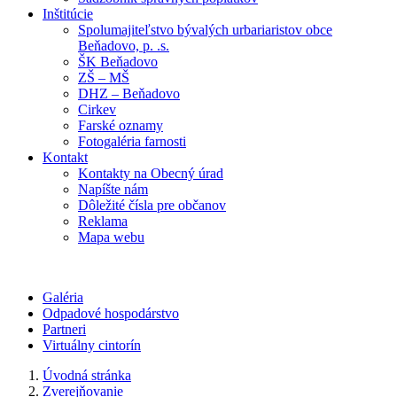
Inštitúcie
Spolumajiteľstvo bývalých urbariaristov obce
Beňadovo, p. .s.
ŠK Beňadovo
ZŠ – MŠ
DHZ – Beňadovo
Cirkev
Farské oznamy
Fotogaléria farnosti
Kontakt
Kontakty na Obecný úrad
Napíšte nám
Dôležité čísla pre občanov
Reklama
Mapa webu
Galéria
Odpadové hospodárstvo
Partneri
Virtuálny cintorín
Úvodná stránka
Zverejňovanie