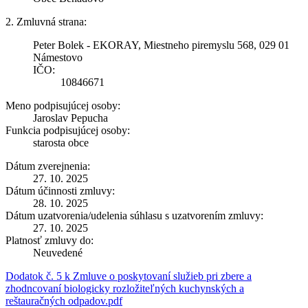
2. Zmluvná strana:
Peter Bolek - EKORAY, Miestneho piremyslu 568, 029 01
Námestovo
IČO:
10846671
Meno podpisujúcej osoby:
Jaroslav Pepucha
Funkcia podpisujúcej osoby:
starosta obce
Dátum zverejnenia:
27. 10. 2025
Dátum účinnosti zmluvy:
28. 10. 2025
Dátum uzatvorenia/udelenia súhlasu s uzatvorením zmluvy:
27. 10. 2025
Platnosť zmluvy do:
Neuvedené
Dodatok č. 5 k Zmluve o poskytovaní služieb pri zbere a
zhodncovaní biologicky rozložiteľných kuchynských a
reštauračných odpadov.pdf