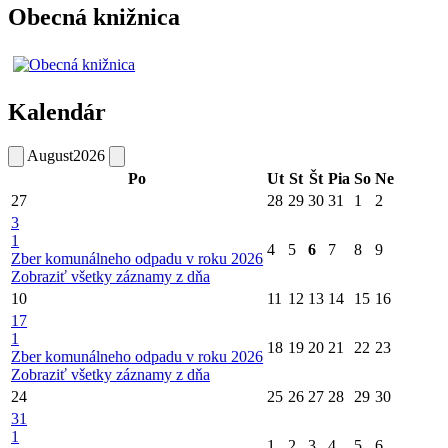
Obecná knižnica
Kalendár
August
2026
Po
Ut
St
Št
Pia
So
Ne
27
28
29
30
31
1
2
3
1
4
5
6
7
8
9
Zber komunálneho odpadu v roku 2026
Zobraziť všetky záznamy z dňa
10
11
12
13
14
15
16
17
1
18
19
20
21
22
23
Zber komunálneho odpadu v roku 2026
Zobraziť všetky záznamy z dňa
24
25
26
27
28
29
30
31
1
1
2
3
4
5
6