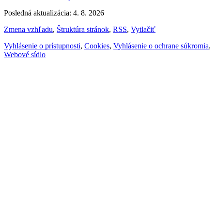
Posledná aktualizácia: 4. 8. 2026
Zmena vzhľadu
,
Štruktúra stránok
,
RSS
,
Vytlačiť
Vyhlásenie o prístupnosti
,
Cookies
,
Vyhlásenie o ochrane súkromia
,
Webové sídlo