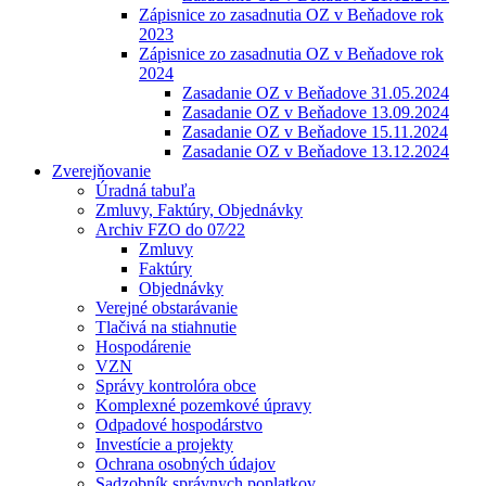
Zápisnice zo zasadnutia OZ v Beňadove rok
2023
Zápisnice zo zasadnutia OZ v Beňadove rok
2024
Zasadanie OZ v Beňadove 31.05.2024
Zasadanie OZ v Beňadove 13.09.2024
Zasadanie OZ v Beňadove 15.11.2024
Zasadanie OZ v Beňadove 13.12.2024
Zverejňovanie
Úradná tabuľa
Zmluvy, Faktúry, Objednávky
Archiv FZO do 07⁄22
Zmluvy
Faktúry
Objednávky
Verejné obstarávanie
Tlačivá na stiahnutie
Hospodárenie
VZN
Správy kontrolóra obce
Komplexné pozemkové úpravy
Odpadové hospodárstvo
Investície a projekty
Ochrana osobných údajov
Sadzobník správnych poplatkov