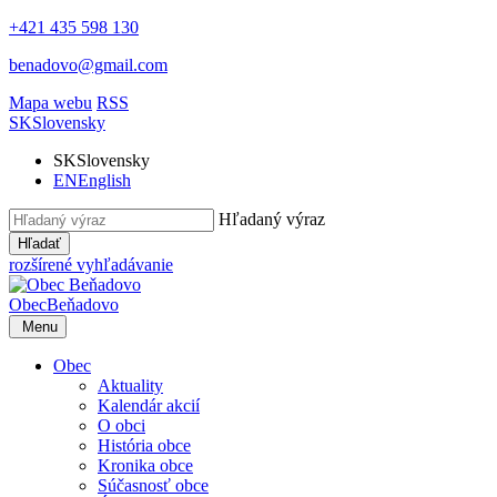
+421 435 598 130
benadovo@gmail.com
Mapa webu
RSS
SK
Slovensky
SK
Slovensky
EN
English
Hľadaný výraz
Hľadať
rozšírené vyhľadávanie
Obec
Beňadovo
Menu
Obec
Aktuality
Kalendár akcií
O obci
História obce
Kronika obce
Súčasnosť obce