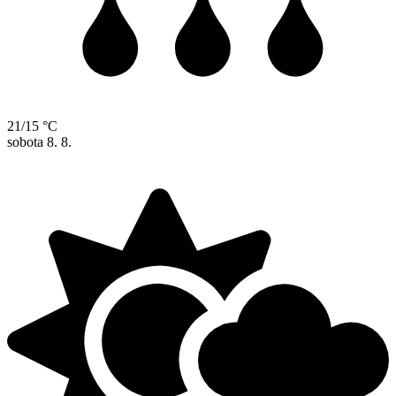
21/15 °C
sobota
8. 8.