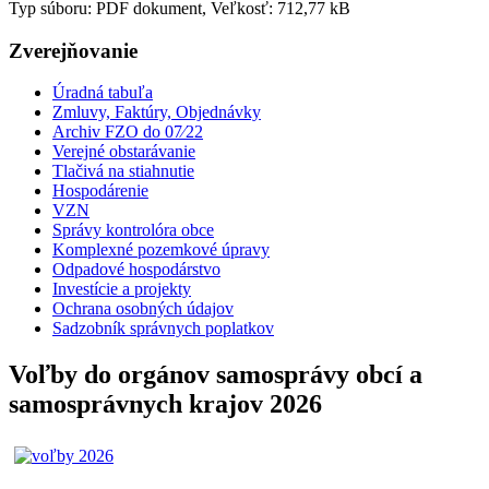
Typ súboru: PDF dokument, Veľkosť: 712,77 kB
Zverejňovanie
Úradná tabuľa
Zmluvy, Faktúry, Objednávky
Archiv FZO do 07⁄22
Verejné obstarávanie
Tlačivá na stiahnutie
Hospodárenie
VZN
Správy kontrolóra obce
Komplexné pozemkové úpravy
Odpadové hospodárstvo
Investície a projekty
Ochrana osobných údajov
Sadzobník správnych poplatkov
Voľby do orgánov samosprávy obcí a
samosprávnych krajov 2026