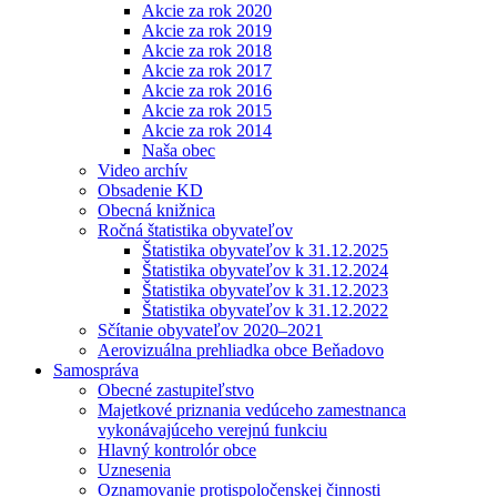
Akcie za rok 2020
Akcie za rok 2019
Akcie za rok 2018
Akcie za rok 2017
Akcie za rok 2016
Akcie za rok 2015
Akcie za rok 2014
Naša obec
Video archív
Obsadenie KD
Obecná knižnica
Ročná štatistika obyvateľov
Štatistika obyvateľov k 31.12.2025
Štatistika obyvateľov k 31.12.2024
Štatistika obyvateľov k 31.12.2023
Štatistika obyvateľov k 31.12.2022
Sčítanie obyvateľov 2020–2021
Aerovizuálna prehliadka obce Beňadovo
Samospráva
Obecné zastupiteľstvo
Majetkové priznania vedúceho zamestnanca
vykonávajúceho verejnú funkciu
Hlavný kontrolór obce
Uznesenia
Oznamovanie protispoločenskej činnosti